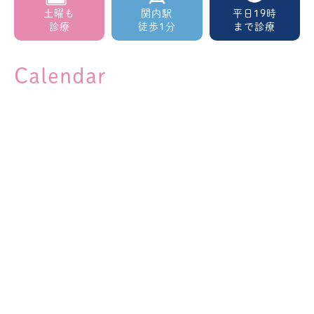
土曜も
関内駅
平日19時
診療
徒歩1分
まで診療
Calendar