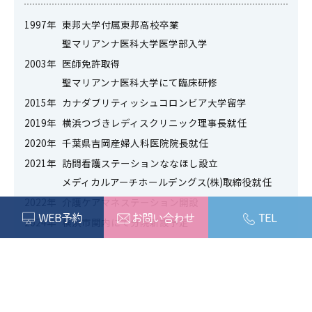
1997年
東邦大学付属東邦高校卒業
聖マリアンナ医科大学医学部入学
2003年
医師免許取得
聖マリアンナ医科大学にて臨床研修
2015年
カナダブリティッシュコロンビア大学留学
2019年
横浜つづきレディスクリニック理事長就任
2020年
千葉県吉岡産婦人科医院院長就任
2021年
訪問看護ステーションななほし設立
メディカルアーチホールデングス(株)取締役就任
2022年
介護ケアマネステーション開設
WEB予約
お問い合わせ
TEL
2024年
横浜市関内にて分院新設予定
資格