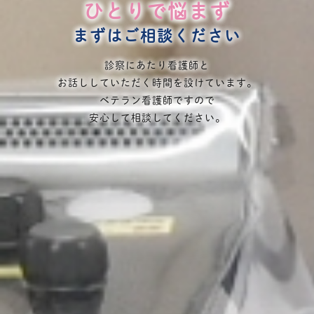
ひとりで悩まず
私たちは
私たちは
私たちは
私たちは
まずはご相談ください
女性のライフパートナー
女性のライフパートナー
産婦人科専門医師
産婦人科専門医師
でありたいと考えています
でありたいと考えています
の集団です。
の集団です。
診察にあたり看護師と
お話ししていただく時間を設けています。
気になる症状やちょっとした悩みでも
気になる症状やちょっとした悩みでも
これまでの経験や根拠基づいて
これまでの経験や根拠基づいて
ベテラン看護師ですので
最適な検査や治療について提案します。
最適な検査や治療について提案します。
お気軽にご相談ください。
お気軽にご相談ください。
安心して相談してください。