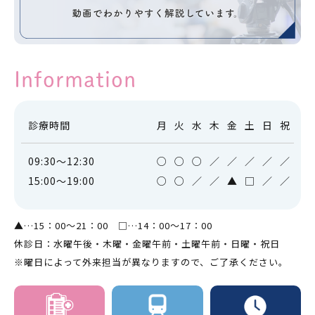
Information
診療時間
月
火
水
木
金
土
日
祝
09:30～12:30
○
○
○
／
／
／
／
／
15:00～19:00
○
○
／
／
▲
□
／
／
▲…15：00～21：00 □…14：00～17：00
休診日：水曜午後・木曜・金曜午前・土曜午前・日曜・祝日
※曜日によって外来担当が異なりますので、ご了承ください。