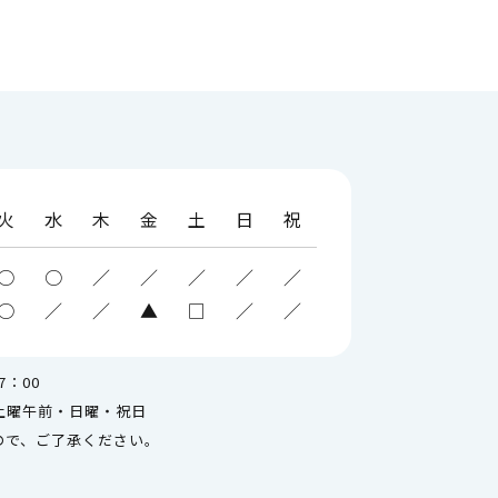
LP-1作
訪問診療について
火
水
木
金
土
日
祝
○
○
／
／
／
／
／
○
／
／
▲
□
／
／
ブライダルチェック
7：00
土曜午前・日曜・祝日
ので、ご了承ください。