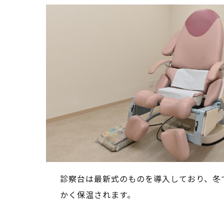
月経移動
医療脱毛
毛）
風疹ワクチン（概要・重要性
月経移動
診察台は最新式のものを導入しており、冬
かく保温されます。