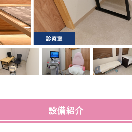
ない永久
COVID-19（コロナ感染）PCR検査・
アフタ
唾液検査について
段・注
インフュージョン・ブティック
来）について
設備紹介