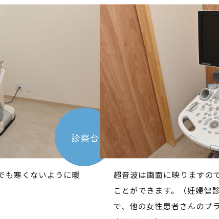
子宮頸
予防接種（ワクチン接種）
応）
（VIOでも痛みが少ない永久脱
COVID-19（コロナ感染）PC
液検査について
診察台
HPV（ヒトパピローマウイルス）ワ
プラセ
）
クチンシルガード®9注射を接種され
価格）
る方、接種を希望される方へ
予防接種（ワクチン接種）
でも寒くないように暖
超音波は画面に映りますの
ことができます。（妊婦健
で、他の女性患者さんのプ