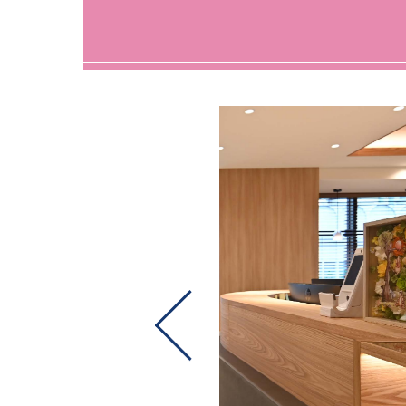
骨粗しょう症（更年期障害に
こる内科的な症状）
ピル（副
健康診断
骨粗しょ
内科的な