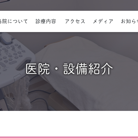
当院について
診療内容
アクセス
メディア
お知ら
挨拶・スタッフ紹介
流れ
・避妊
医院・設備紹介
月経困難症
更年期
（アフターピルや低用量
の費用目安）
痛みを我慢しない子宮体がん
検診の特徴と検診の流れ
内
備紹介
保護方針