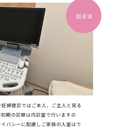
がんワクチン（概要・副反
超音波
R検査・唾
アフターピル（副作用・種類・値段・注
意点）
ンタ療法（概要・通院頻度・
子宮頸がんワクチン（概要・副反応）
で妊婦健診ではご本人、ご主人と見る
診初期の診察は内診室で行いますの
ライバシーに配慮しご家族の入室はで