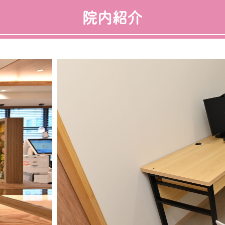
院内紹介
伴い起
スポーツ医学外来
不妊外
作用・飲み方・処方・避妊率）
月経困難症
インフュージョン・ブティック（点
人工妊
滴外来）について
費用・
う症（更年期障害に伴い起こる
スポーツ医学外来
症状）