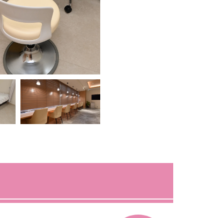
診察室
ーピル（副作用・種類・値
意点）
（点滴外
人工妊娠中絶の不安を解決（痛み・費
用・当日の流れ・未成年の場合）