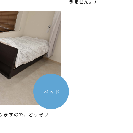
きません。）
宅やオ
痛みの少ないダイエット注射（GLP-
訪問診
HPV（ヒトパピローマウイル
1作動薬）
チン（概要・重要性）
ンシルガード®9注射を接種さ
種を希望される方へ
ベッド
りますので、どうぞリ
美容内服・健康食品
ブライ