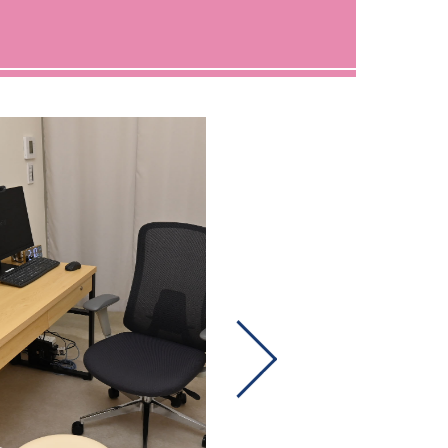
来（ED症とは・治療方針）
更年期障害
娠中絶の不安を解決（痛み・
当日の流れ・未成年の場合）
不妊外来（ED症とは・治療方針）