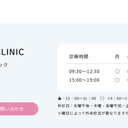
オンライン診療（自宅やオフィ
痛みの少ないダイエット注射（G
に診療）
動薬）
診療時間
月
ック
09:30～12:30
○
15:00～19:00
○
美容内服・健康食品
▲…15：00～21：00 □…14：00～1
休診日：水曜午後・木曜・金曜午前・
問い合わせ
※曜日によって外来担当が異なります