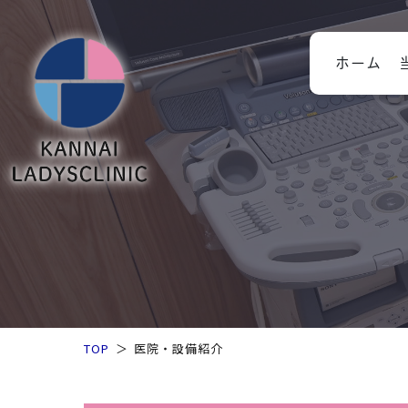
施設基準
個人情報保護方針
ホーム
院長のご
来院後の
ピル（副作用・飲み方・処方
料金一覧
率）
ピルなど
子宮がん
医院・設
施設基準
個人情報
TOP
医院・設備紹介