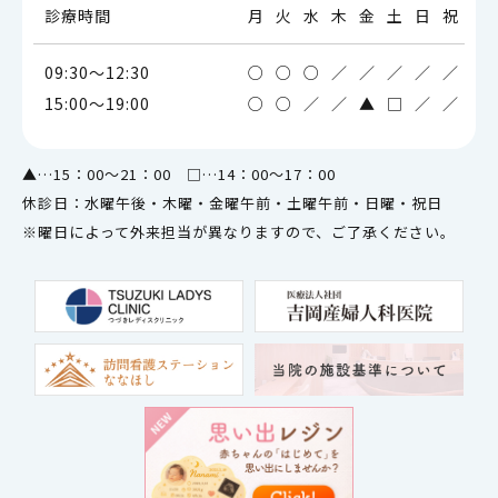
診療時間
月
火
水
木
金
土
日
祝
09:30～12:30
○
○
○
／
／
／
／
／
15:00～19:00
○
○
／
／
▲
□
／
／
▲…15：00～21：00 □…14：00～17：00
休診日：水曜午後・木曜・金曜午前・土曜午前・日曜・祝日
※曜日によって外来担当が異なりますので、ご了承ください。