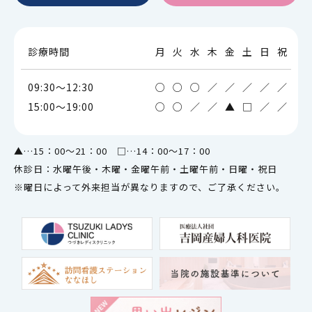
診療時間
月
火
水
木
金
土
日
祝
09:30～12:30
○
○
○
／
／
／
／
／
15:00～19:00
○
○
／
／
▲
□
／
／
▲…15：00～21：00 □…14：00～17：00
休診日：水曜午後・木曜・金曜午前・土曜午前・日曜・祝日
※曜日によって外来担当が異なりますので、ご了承ください。