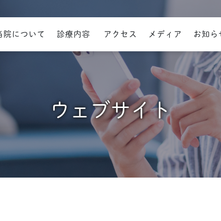
・避妊
当院について
診療内容
アクセス
メディア
お知ら
月経困難症
更年期
挨拶・スタッフ紹介
流れ
ウェブサイト
痛みを我慢しない子宮体がん
検診の特徴と検診の流れ
（アフターピルや低用量
内
の費用目安）
伴い起
スポーツ医学外来
不妊外
備紹介
保護方針
作用・飲み方・処方・避妊率）
月経困難症