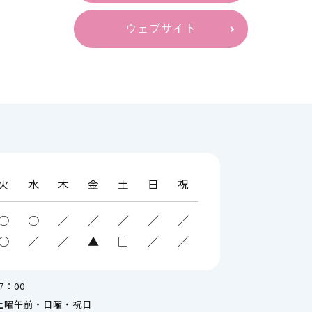
ウェブサイト
R検査・唾
アフターピル（副作用・種類・値段・注
意点）
ンタ療法（概要・通院頻度・
火
水
木
金
土
日
祝
子宮頸がんワクチン（概要・副反応）
○
○
／
／
／
／
／
療について
○
／
／
▲
□
／
／
7：00
土曜午前・日曜・祝日
ス）ワクチ