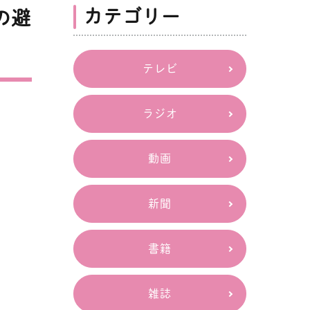
娠中絶の不安を解決（痛み・
カテゴリー
当日の流れ・未成年の場合）
の避
テレビ
不妊外来（ED症とは・治療方針）
ラジオ
ーピル（副作用・種類・値
意点）
動画
新聞
（点滴外
人工妊娠中絶の不安を解決（痛み・費
用・当日の流れ・未成年の場合）
書籍
がんワクチン（概要・副反
雑誌