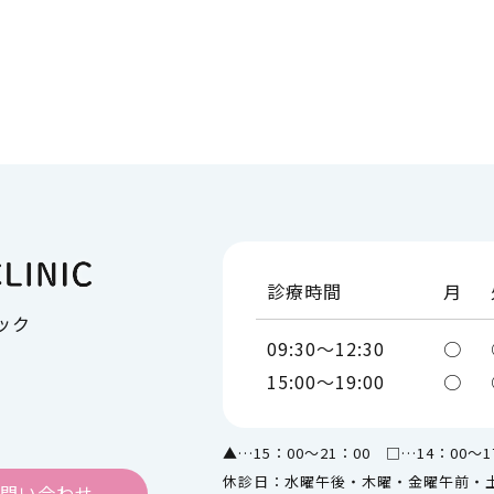
（VIOでも痛みが少ない永久脱
COVID-19（コロナ感染）PC
液検査について
HPV（ヒトパピローマウイルス）ワ
プラセ
）
クチンシルガード®9注射を接種され
価格）
る方、接種を希望される方へ
診療時間
月
予防接種（ワクチン接種）
ック
09:30～12:30
○
宅やオ
痛みの少ないダイエット注射（GLP-
訪問診
15:00～19:00
○
1作動薬）
▲…15：00～21：00 □…14：00～1
休診日：水曜午後・木曜・金曜午前・
HPV（ヒトパピローマウイル
問い合わせ