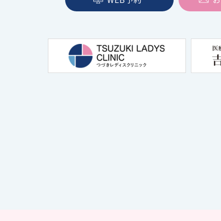
風疹ワク
美容点滴
婦人科の
スで手軽
思い出レジン
美容点滴