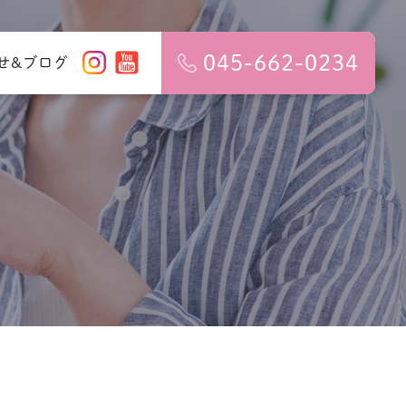
045-662-0234
せ&ブログ
障害
検査のご案
妊婦健診
来（ED症とは・治療方針）
更年期障害