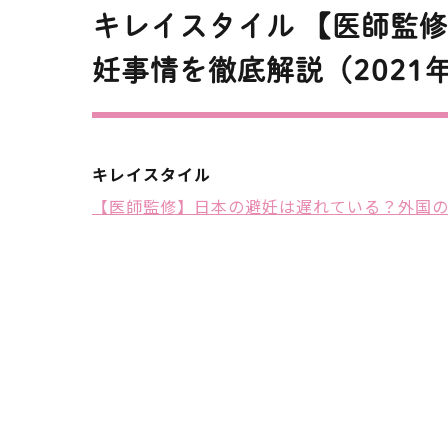
健康診断
キレイスタイル 【医師監
妊事情を徹底解説（2021
骨粗しょ
内科的な
キレイスタイル
医療脱毛（VIOでも痛みが少
【医師監修】日本の避妊は遅れている？外国の避
脱毛）
健康診断
月経移動