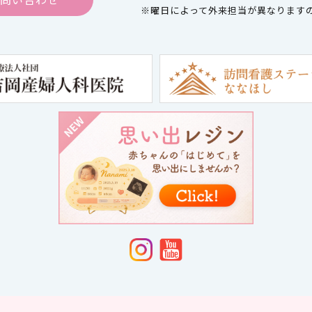
チン（概要・重要性）
ンシルガード®9注射を接種さ
※曜日によって外来担当が異なります
種を希望される方へ
美容内服・健康食品
ブライ
オンライン診療（自宅やオフィ
痛みの少ないダイエット注射（G
に診療）
動薬）
美容内服・健康食品