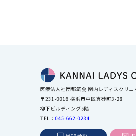
医療脱毛
毛）
風疹ワクチン（概要・重要性
月経移動
医療法人社団都筑会 関内レディスクリニ
〒231-0016 横浜市中区真砂町3-28
婦人科のオンライン診療（自
フィスで手軽に診療）
柳下ビルディング5階
TEL：
045-662-0234
WEB予約
お