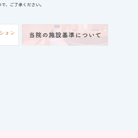
プラセンタ療法（概要・通院頻度・価
れる方、接
ので、ご了承ください。
格）
ダルチェック
LP-1作
訪問診療について
ブライダルチェック