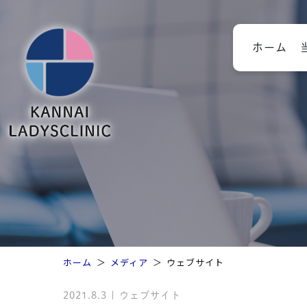
施設基準
個人情報保護方針
ピル（副作用・飲み方・処方
ホーム
率）
院長のご
来院後の
子宮がん
料金一覧
ピルなど
骨粗しょう症（更年期障害に
こる内科的な症状）
医院・設
施設基準
個人情報
ホーム
メディア
ウェブサイト
ピル（副
2021.8.3 | ウェブサイト