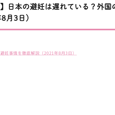
インフュージョン・ブティック（点
人工妊
滴外来）について
費用・
修】日本の避妊は遅れている？外国
年8月3日）
う症（更年期障害に伴い起こる
スポーツ医学外来
症状）
ない永久
COVID-19（コロナ感染）PCR検査・
アフタ
妊事情を徹底解説（2021年8月3日）
唾液検査について
段・注
インフュージョン・ブティック
来）について
子宮頸
予防接種（ワクチン接種）
応）