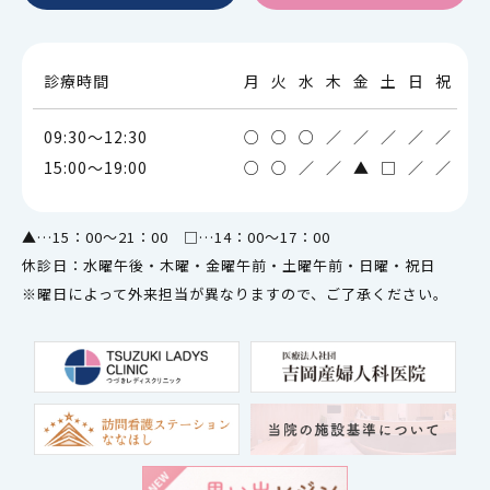
診療時間
月
火
水
木
金
土
日
祝
09:30～12:30
○
○
○
／
／
／
／
／
15:00～19:00
○
○
／
／
▲
□
／
／
▲…15：00～21：00 □…14：00～17：00
休診日：水曜午後・木曜・金曜午前・土曜午前・日曜・祝日
※曜日によって外来担当が異なりますので、ご了承ください。