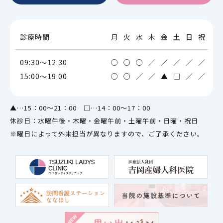
診療時間
月
火
水
木
金
土
日
祝
09:30～12:30
○
○
○
／
／
／
／
／
15:00～19:00
○
○
／
／
▲
□
／
／
▲…15：00～21：00 □…14：00～17：00
休診日：水曜午後・木曜・金曜午前・土曜午前・日曜・祝日
※曜日によって外来担当が異なりますので、ご了承ください。